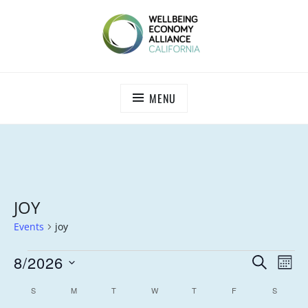
Skip
to
content
WEALL CALIFORNIA
MENU
JOY
Events
joy
EVENTS
E
E
8/2026
S
M
V
E
V
S
O
C
S
SUNDAY
M
MONDAY
T
TUESDAY
W
WEDNESDAY
T
THURSDAY
F
FRIDAY
A
S
SATURD
E
e
N
E
R